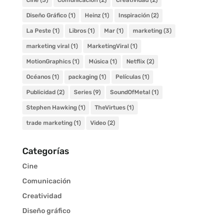
Cine
(3)
Comunicación
(2)
Creatividad
(2)
Diseño Gráfico
(1)
Heinz
(1)
Inspiración
(2)
La Peste
(1)
Libros
(1)
Mar
(1)
marketing
(3)
marketing viral
(1)
MarketingViral
(1)
MotionGraphics
(1)
Música
(1)
Netflix
(2)
Océanos
(1)
packaging
(1)
Películas
(1)
Publicidad
(2)
Series
(9)
SoundOfMetal
(1)
Stephen Hawking
(1)
TheVirtues
(1)
trade marketing
(1)
Video
(2)
Categorías
Cine
Comunicación
Creatividad
Diseño gráfico