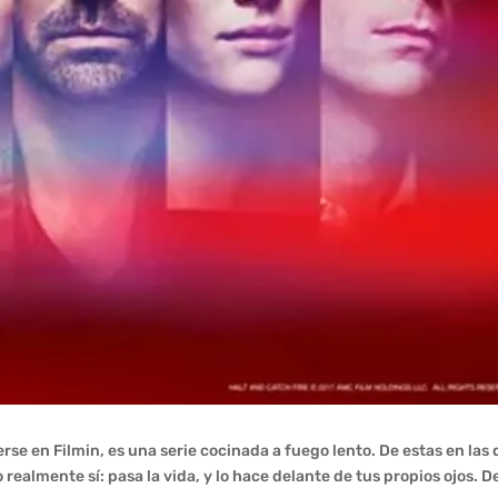
se en Filmin, es una serie cocinada a fuego lento. De estas en las
ealmente sí: pasa la vida, y lo hace delante de tus propios ojos. De