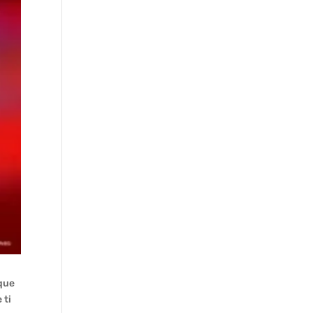
 que
 ti