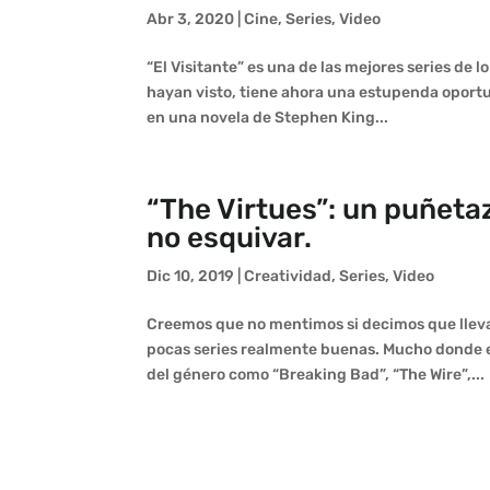
Abr 3, 2020
|
Cine
,
Series
,
Video
“El Visitante” es una de las mejores series de 
hayan visto, tiene ahora una estupenda oportun
en una novela de Stephen King...
“The Virtues”: un puñeta
no esquivar.
Dic 10, 2019
|
Creatividad
,
Series
,
Video
Creemos que no mentimos si decimos que lleva
pocas series realmente buenas. Mucho donde e
del género como “Breaking Bad”, “The Wire”,...