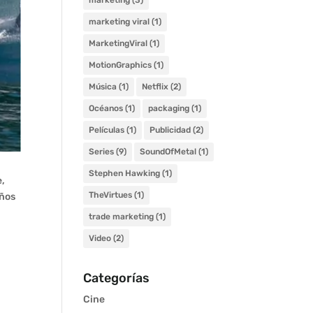
marketing
(3)
marketing viral
(1)
MarketingViral
(1)
MotionGraphics
(1)
Música
(1)
Netflix
(2)
Océanos
(1)
packaging
(1)
Películas
(1)
Publicidad
(2)
Series
(9)
SoundOfMetal
(1)
Stephen Hawking
(1)
e,
TheVirtues
(1)
años
trade marketing
(1)
Video
(2)
Categorías
Cine