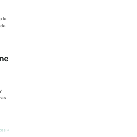
o la
ada
ene
y
ras
tes »